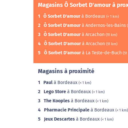
Magasins Ô Sorbet D'amour à pro
1
Ô Sorbet D'amour
à Bordeaux
(< 1 km)
2
Ô Sorbet D'amour
à Andernos-les-Bains
3
Ô Sorbet D'amour
à Arcachon
(51 km)
4
Ô Sorbet D'amour
à Arcachon
(51 km)
5
Ô Sorbet D'amour
à La Teste-de-Buch
(51
Magasins à proximité
1
Paul
à Bordeaux
(< 1 km)
2
Lego Store
à Bordeaux
(< 1 km)
3
The Kooples
à Bordeaux
(< 1 km)
4
Pharmacie Principale
à Bordeaux
(< 1 km)
5
Jeux Descartes
à Bordeaux
(< 1 km)