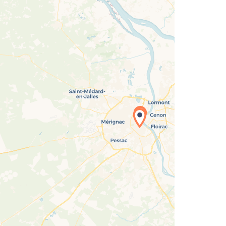
1
rgement de la carte en cours...