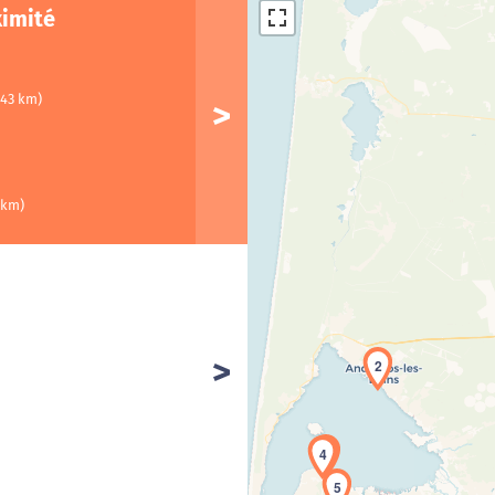
ximité
(43 km)
 km)
2
Cha
3
4
5