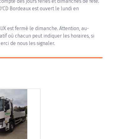
compte des jours fériés et dimanches de fête.
 O'CD Bordeaux est ouvert le lundi en
AUX
est fermé le dimanche. Attention, au-
patif où chacun peut indiquer les horaires, si
erci de nous les signaler.