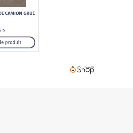
DE CAMION GRUE
vis
 le produit