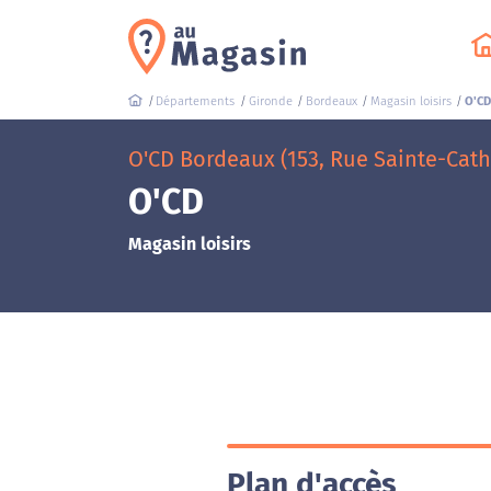
Départements
Gironde
Bordeaux
Magasin loisirs
O'C
O'CD Bordeaux (153, Rue Sainte-Cath
O'CD
Magasin loisirs
Plan d'accès