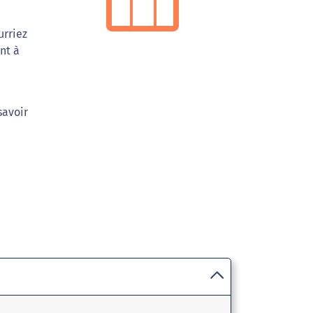
urriez
nt à
savoir