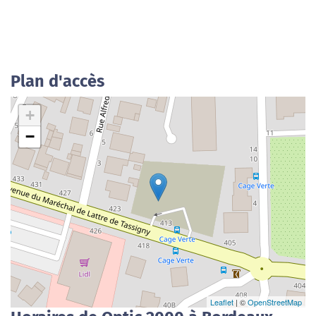
Plan d'accès
+
−
Leaflet
| ©
OpenStreetMap