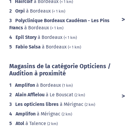
1
Haircoif
à Bordeaux
(< 1 km)
2
Orpi
à Bordeaux
(< 1 km)
3
Polyclinique Bordeaux Caudéran - Les Pins
Francs
à Bordeaux
(< 1 km)
4
Epil Story
à Bordeaux
(< 1 km)
5
Fabio Salsa
à Bordeaux
(< 1 km)
Magasins de la catégorie Opticiens /
Audition à proximité
1
Amplifon
à Bordeaux
(1 km)
2
Alain Afflelou
à Le Bouscat
(2 km)
3
Les opticiens libres
à Mérignac
(2 km)
4
Amplifon
à Mérignac
(2 km)
5
Atol
à Talence
(2 km)