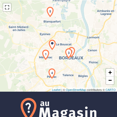
5
Chargement de la carte en cours...
2
3
1
+
4
−
Leaflet
| ©
OpenStreetMap
contributors ©
CARTO