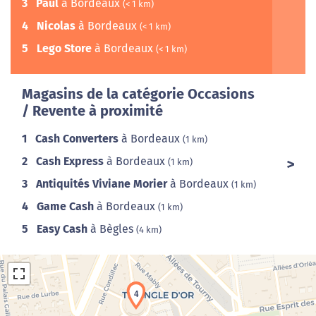
3
Paul
à Bordeaux
(< 1 km)
4
Nicolas
à Bordeaux
(< 1 km)
5
Lego Store
à Bordeaux
(< 1 km)
Magasins de la catégorie Occasions
/ Revente à proximité
1
Cash Converters
à Bordeaux
(1 km)
2
Cash Express
à Bordeaux
(1 km)
3
Antiquités Viviane Morier
à Bordeaux
(1 km)
4
Game Cash
à Bordeaux
(1 km)
5
Easy Cash
à Bègles
(4 km)
4