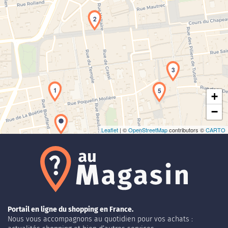
2
Chargement de la carte en cours...
3
1
5
+
−
Leaflet
| ©
OpenStreetMap
contributors ©
CARTO
Portail en ligne du shopping en France.
Nous vous accompagnons au quotidien pour vos achats :