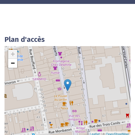
Plan d'accès
+
−
Leaflet
| ©
OpenStreetMap