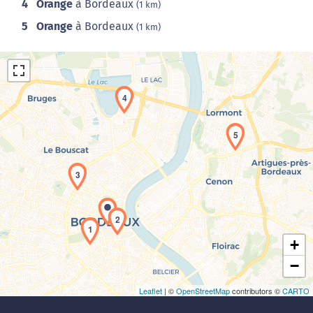
4
Orange
à Bordeaux
(1 km)
5
Orange
à Bordeaux
(1 km)
4
5
Chargement de la carte en cours...
3
2
1
+
−
Leaflet
| ©
OpenStreetMap
contributors ©
CARTO