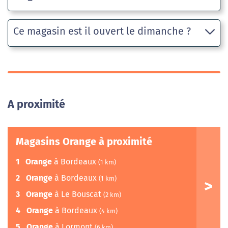
Ce magasin est il ouvert le dimanche ?
A proximité
Magasins Orange à proximité
1
Orange
à Bordeaux
(1 km)
2
Orange
à Bordeaux
(1 km)
3
Orange
à Le Bouscat
(2 km)
4
Orange
à Bordeaux
(4 km)
5
Orange
à Lormont
(6 km)