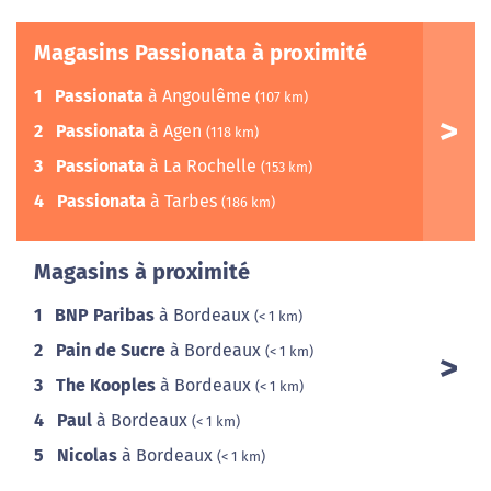
Magasins Passionata à proximité
1
Passionata
à Angoulême
(107 km)
2
Passionata
à Agen
(118 km)
3
Passionata
à La Rochelle
(153 km)
4
Passionata
à Tarbes
(186 km)
Magasins à proximité
1
BNP Paribas
à Bordeaux
(< 1 km)
2
Pain de Sucre
à Bordeaux
(< 1 km)
3
The Kooples
à Bordeaux
(< 1 km)
4
Paul
à Bordeaux
(< 1 km)
5
Nicolas
à Bordeaux
(< 1 km)