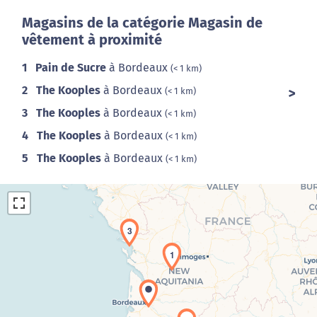
Magasins de la catégorie Magasin de
vêtement à proximité
1
Pain de Sucre
à Bordeaux
(< 1 km)
2
The Kooples
à Bordeaux
(< 1 km)
3
The Kooples
à Bordeaux
(< 1 km)
4
The Kooples
à Bordeaux
(< 1 km)
5
The Kooples
à Bordeaux
(< 1 km)
3
1
Chargement de la carte en cours...