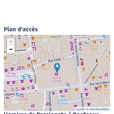
Plan d'accès
+
−
Leaflet
| ©
OpenStreetMap