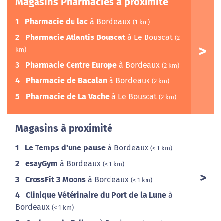
Magasins Pharmacies à proximité
1
Pharmacie du lac
à Bordeaux
(1 km)
2
Pharmacie Atlantis Bouscat
à Le Bouscat
(2
km)
3
Pharmacie Centre Europe
à Bordeaux
(2 km)
4
Pharmacie de Bacalan
à Bordeaux
(2 km)
5
Pharmacie de La Vache
à Le Bouscat
(2 km)
Magasins à proximité
1
Le Temps d'une pause
à Bordeaux
(< 1 km)
2
esayGym
à Bordeaux
(< 1 km)
3
CrossFit 3 Moons
à Bordeaux
(< 1 km)
4
Clinique Vétérinaire du Port de la Lune
à
Bordeaux
(< 1 km)