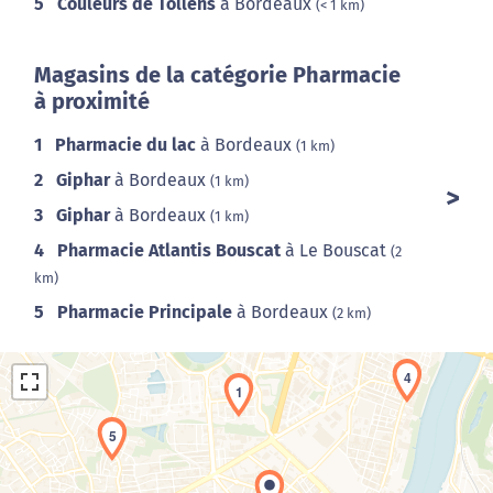
5
Couleurs de Tollens
à Bordeaux
(< 1 km)
Magasins de la catégorie Pharmacie
à proximité
1
Pharmacie du lac
à Bordeaux
(1 km)
2
Giphar
à Bordeaux
(1 km)
3
Giphar
à Bordeaux
(1 km)
4
Pharmacie Atlantis Bouscat
à Le Bouscat
(2
km)
5
Pharmacie Principale
à Bordeaux
(2 km)
4
1
5