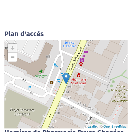
Plan d'accès
+
−
Leaflet
| ©
OpenStreetMap