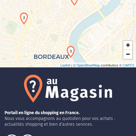
Chargement de la carte en cours...
2
+
3
−
Leaflet
| ©
OpenStreetMap
contributors ©
CARTO
Portail en ligne du shopping en France.
Nous vous accompagnons au quotidien pour vos achats :
actualités shopping et bien d’autres services.