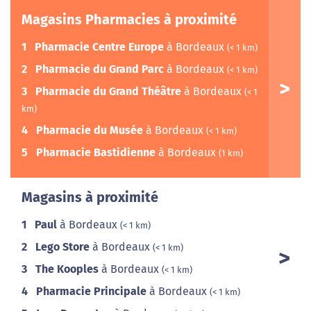
Magasins Pharmacies à proximité
1
Pharmacie Centre Europe
à Bordeaux
(< 1 km)
2
Pharmacie du Grand Parc
à Bordeaux
(< 1 km)
3
Pharmacie du Grand Théâtre
à Bordeaux
(< 1
km)
4
Pharmacie du Musée
à Bordeaux
(< 1 km)
5
Pharmacie Bastidienne
à Bordeaux
(1 km)
Magasins à proximité
1
Paul
à Bordeaux
(< 1 km)
2
Lego Store
à Bordeaux
(< 1 km)
3
The Kooples
à Bordeaux
(< 1 km)
4
Pharmacie Principale
à Bordeaux
(< 1 km)