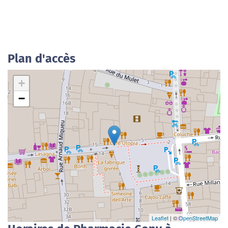
Plan d'accès
+
−
Leaflet
| ©
OpenStreetMap