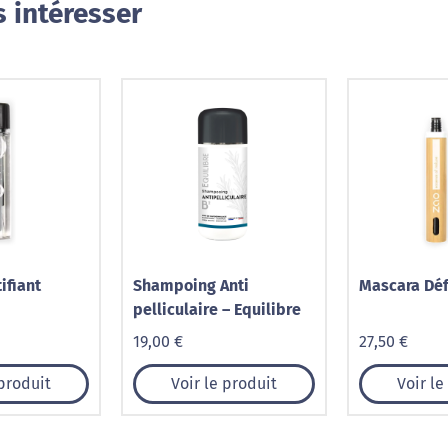
 intéresser
tifiant
Shampoing Anti
Mascara Déf
pelliculaire – Equilibre
19,00 €
27,50 €
 produit
Voir le produit
Voir le