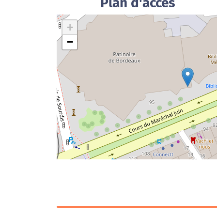
Plan d'accès
+
−