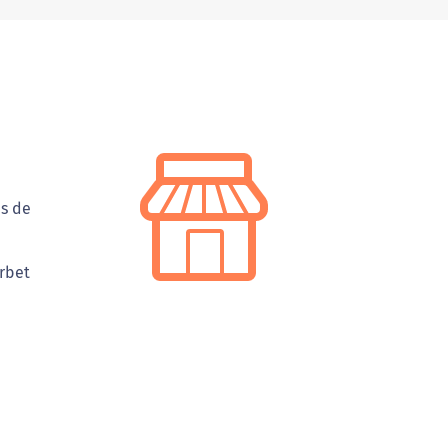
es de
orbet