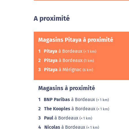
A proximité
Magasins Pitaya à proximité
1
Pitaya
à Bordeaux
(< 1 km)
2
Pitaya
à Bordeaux
(1 km)
3
Pitaya
à Mérignac
(6 km)
Magasins à proximité
1
BNP Paribas
à Bordeaux
(< 1 km)
2
The Kooples
à Bordeaux
(< 1 km)
3
Paul
à Bordeaux
(< 1 km)
4
Nicolas
à Bordeaux
(< 1 km)