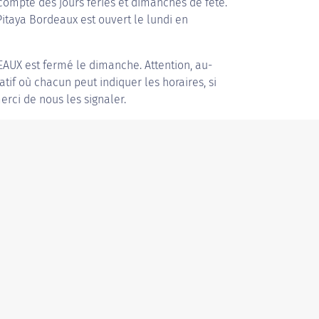
compte des jours fériés et dimanches de fête.
Pitaya Bordeaux est ouvert le lundi en
EAUX
est fermé le dimanche. Attention, au-
patif où chacun peut indiquer les horaires, si
erci de nous les signaler.