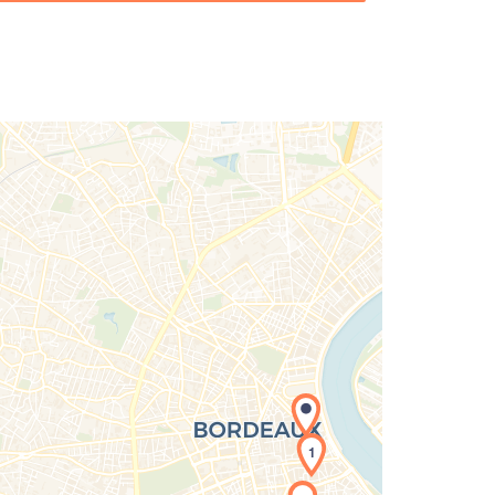
1
rgement de la carte en cours...