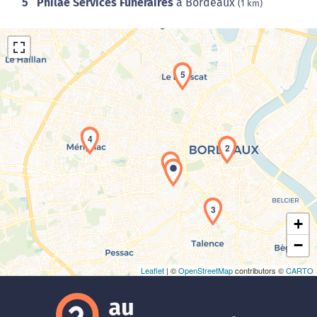
5
Philae Services Funéraires
à Bordeaux
(1 km)
5
4
2
Chargement de la carte en cours...
1
3
+
−
Leaflet
| ©
OpenStreetMap
contributors ©
CARTO