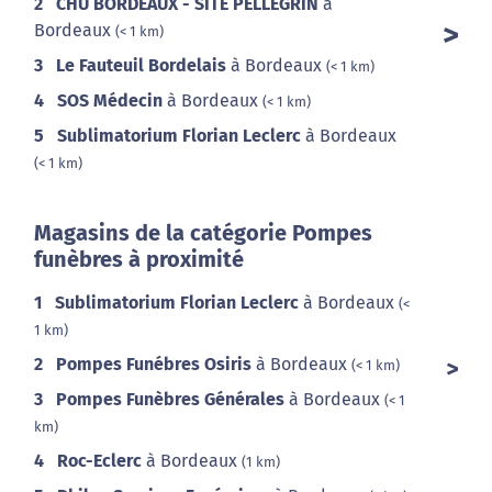
2
CHU BORDEAUX - SITE PELLEGRIN
à
Bordeaux
(< 1 km)
3
Le Fauteuil Bordelais
à Bordeaux
(< 1 km)
4
SOS Médecin
à Bordeaux
(< 1 km)
5
Sublimatorium Florian Leclerc
à Bordeaux
(< 1 km)
Magasins de la catégorie Pompes
funèbres à proximité
1
Sublimatorium Florian Leclerc
à Bordeaux
(<
1 km)
2
Pompes Funébres Osiris
à Bordeaux
(< 1 km)
3
Pompes Funèbres Générales
à Bordeaux
(< 1
km)
4
Roc-Eclerc
à Bordeaux
(1 km)