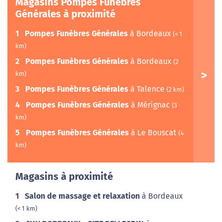
Magasins Pompes Funèbres
Générales à proximité
1
Pompes Funèbres Générales
à Bordeaux
(< 1
km)
2
Pompes Funèbres Générales
à Bordeaux
(2
km)
3
Pompes Funèbres Générales
à Talence
(2 km)
4
Pompes Funèbres Générales
à Mérignac
(3
km)
5
Pompes Funèbres Générales
à Le Bouscat
(4
km)
Magasins à proximité
1
Salon de massage et relaxation
à Bordeaux
(< 1 km)