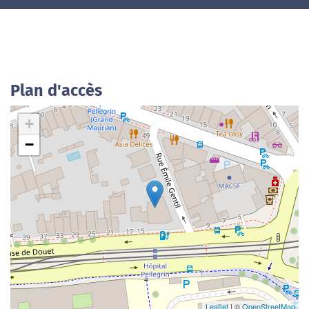
Plan d'accès
+
−
Leaflet
| ©
OpenStreetMap