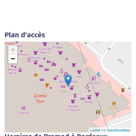
Plan d'accès
+
−
Leaflet
| ©
OpenStreetMap