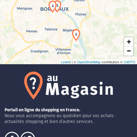
3
4
Chargement de la carte en cours...
5
+
−
Leaflet
| ©
OpenStreetMap
contributors ©
CARTO
Portail en ligne du shopping en France.
Nous vous accompagnons au quotidien pour vos achats :
actualités shopping et bien d’autres services.