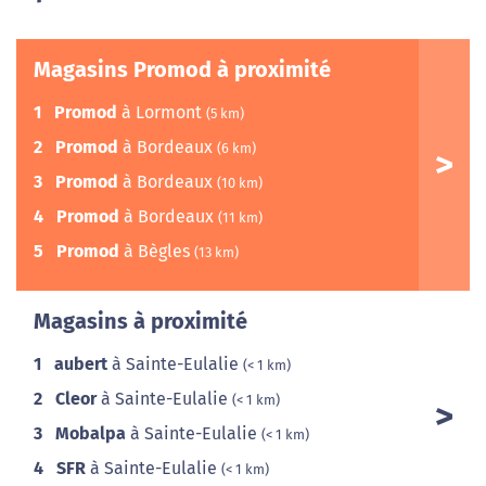
Magasins Promod à proximité
1
Promod
à Lormont
(5 km)
2
Promod
à Bordeaux
(6 km)
3
Promod
à Bordeaux
(10 km)
4
Promod
à Bordeaux
(11 km)
5
Promod
à Bègles
(13 km)
Magasins à proximité
1
aubert
à Sainte-Eulalie
(< 1 km)
2
Cleor
à Sainte-Eulalie
(< 1 km)
3
Mobalpa
à Sainte-Eulalie
(< 1 km)
4
SFR
à Sainte-Eulalie
(< 1 km)