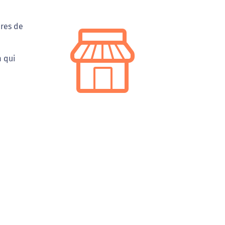
ires de
m qui