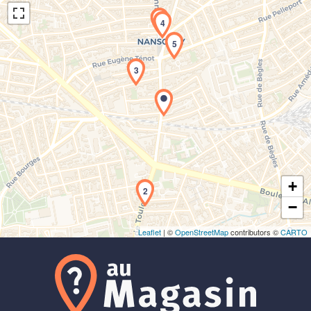
1
4
5
3
Chargement de la carte en cours...
+
2
−
Leaflet
| ©
OpenStreetMap
contributors ©
CARTO