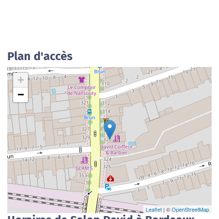
Plan d'accès
+
−
Leaflet
| ©
OpenStreetMap