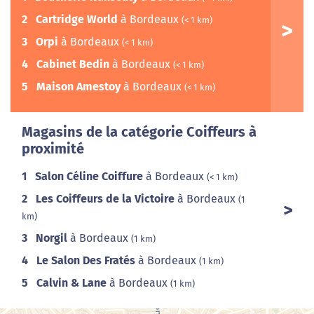
2
Cartridge World
à Bordeaux
(< 1 km)
3
Orpi
à Bordeaux
(< 1 km)
4
Cabinet Bedin
à Bordeaux
(< 1 km)
5
Maison Amestoy
à Bordeaux
(< 1 km)
Magasins de la catégorie Coiffeurs à
proximité
1
Salon Céline Coiffure
à Bordeaux
(< 1 km)
2
Les Coiffeurs de la Victoire
à Bordeaux
(1
km)
3
Norgil
à Bordeaux
(1 km)
4
Le Salon Des Fratés
à Bordeaux
(1 km)
5
Calvin & Lane
à Bordeaux
(1 km)