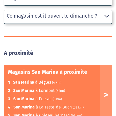
Ce magasin est il ouvert le dimanche ?
A proximité
Magasins San Marina à proximité
1
San Marina
à Bègles
(4 km)
2
San Marina
à Lormont
(6 km)
3
San Marina
à Pessac
(8 km)
4
San Marina
à La Teste-de-Buch
(58 km)
5
San Marina
à Châteaubernard
(96 km)