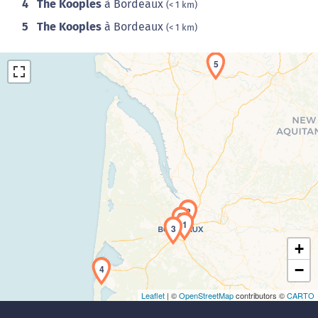
4
The Kooples
à Bordeaux
(< 1 km)
5
The Kooples
à Bordeaux
(< 1 km)
5
Chargement de la carte en cours...
2
1
3
+
−
4
Leaflet
| ©
OpenStreetMap
contributors ©
CARTO