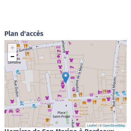
Plan d'accès
+
−
Leaflet
| ©
OpenStreetMap