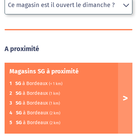
Ce magasin est il ouvert le dimanche ?
A proximité
Magasins SG à proximité
1
SG
à Bordeaux
(< 1 km)
2
SG
à Bordeaux
(1 km)
3
SG
à Bordeaux
(1 km)
4
SG
à Bordeaux
(2 km)
5
SG
à Bordeaux
(2 km)