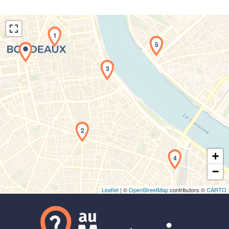
1
5
3
Chargement de la carte en cours...
2
+
4
−
Leaflet
| ©
OpenStreetMap
contributors ©
CARTO