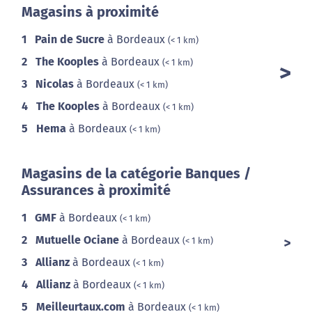
Magasins à proximité
1
Pain de Sucre
à Bordeaux
(< 1 km)
2
The Kooples
à Bordeaux
(< 1 km)
3
Nicolas
à Bordeaux
(< 1 km)
4
The Kooples
à Bordeaux
(< 1 km)
5
Hema
à Bordeaux
(< 1 km)
Magasins de la catégorie Banques /
Assurances à proximité
1
GMF
à Bordeaux
(< 1 km)
2
Mutuelle Ociane
à Bordeaux
(< 1 km)
3
Allianz
à Bordeaux
(< 1 km)
4
Allianz
à Bordeaux
(< 1 km)
5
Meilleurtaux.com
à Bordeaux
(< 1 km)