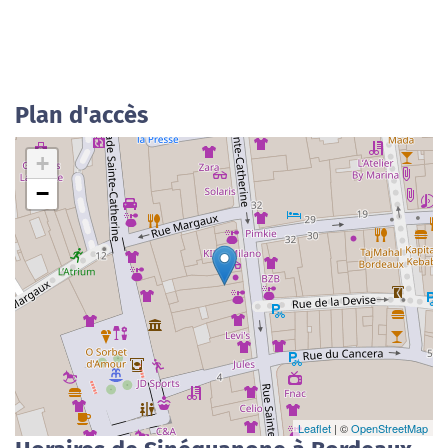
Plan d'accès
+
−
Leaflet
| ©
OpenStreetMap