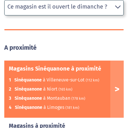
Ce magasin est il ouvert le dimanche ?
A proximité
Magasins Sinéquanone à proximité
1
Sinéquanone
à Villeneuve-sur-Lot
(112 km)
2
Sinéquanone
à Niort
(165 km)
3
Sinéquanone
à Montauban
(178 km)
4
Sinéquanone
à Limoges
(181 km)
Magasins à proximité