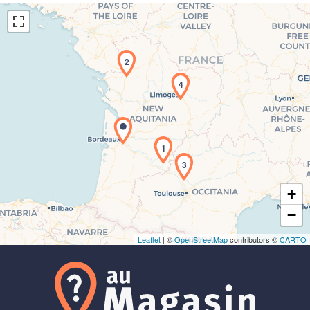
2
4
Chargement de la carte en cours...
1
3
+
−
Leaflet
| ©
OpenStreetMap
contributors ©
CARTO