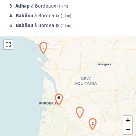
3
Adhap
à Bordeaux
(1 km)
4
Babilou
à Bordeaux
(1 km)
5
Babilou
à Bordeaux
(1 km)
3
Chargement de la carte en cours...
1
+
2
−