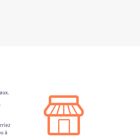
aux.
e
rriez
ou à