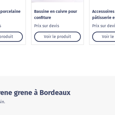
 porcelaine
Bassine en cuivre pour
Accessoires
confiture
pâtisserie e
s
Prix sur devis
Prix sur dev
 produit
Voir le produit
Voir le
rene grene à Bordeaux
in.