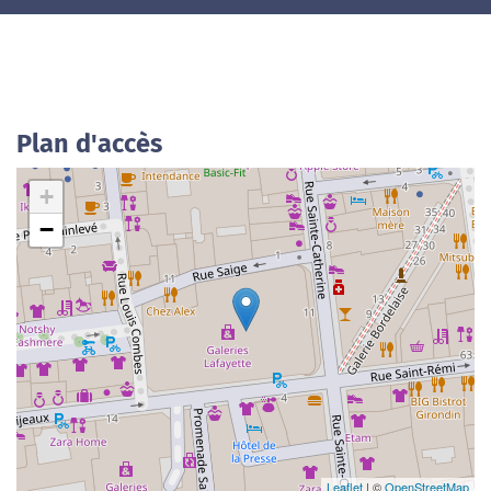
Plan d'accès
+
−
Leaflet
| ©
OpenStreetMap