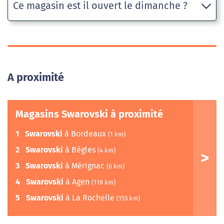
Ce magasin est il ouvert le dimanche ?
A proximité
Magasins Swarovski à proximité
1
Swarovski
à Bordeaux
(1 km)
2
Swarovski
à Bègles
(4 km)
3
Swarovski
à Mérignac
(6 km)
4
Swarovski
à Agen
(118 km)
5
Swarovski
à La Rochelle
(153 km)