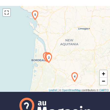
5
Chargement de la carte en cours...
3
1
2
+
4
−
Leaflet
| ©
OpenStreetMap
contributors ©
CARTO