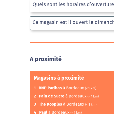
Quels sont les horaires d’ouvertur
Ce magasin est il ouvert le dimanc
A proximité
Magasins à proximité
1
BNP Paribas
à Bordeaux
(< 1 km)
2
Pain de Sucre
à Bordeaux
(< 1 km)
3
The Kooples
à Bordeaux
(< 1 km)
4
Paul
à Bordeaux
(< 1 km)