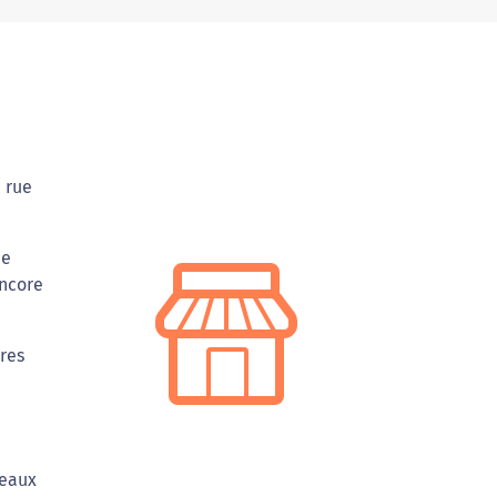
, rue
de
encore
ures
deaux