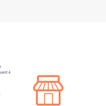
e
tuant à
x