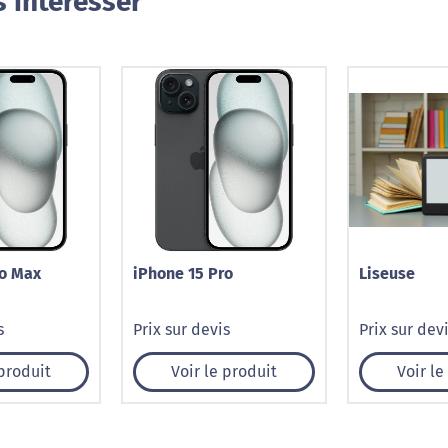
 intéresser
ro Max
iPhone 15 Pro
Liseuse
s
Prix sur devis
Prix sur dev
 produit
Voir le produit
Voir le