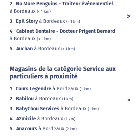
2
No More Penguins - Traiteur événementiel
à Bordeaux
(< 1 km)
3
Epil Story
à Bordeaux
(< 1 km)
4
Cabinet Dentaire - Docteur Prigent Bernard
à Bordeaux
(< 1 km)
5
Auchan
à Bordeaux
(< 1 km)
Magasins de la catégorie Service aux
particuliers à proximité
1
Cours Legendre
à Bordeaux
(1 km)
2
Babilou
à Bordeaux
(1 km)
3
BabyChou Services
à Bordeaux
(1 km)
4
A2micile
à Bordeaux
(1 km)
5
Anacours
à Bordeaux
(2 km)