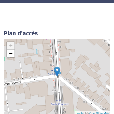
Plan d'accès
+
−
Leaflet
| ©
OpenStreetMap