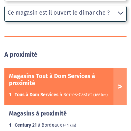
Ce magasin est il ouvert le dimanche ?
A proximité
Magasins Tout à Dom Services à
proximité
1
Tous à Dom Services
à Serres-Castet
(166 km)
Magasins à proximité
1
Century 21
à Bordeaux
(< 1 km)