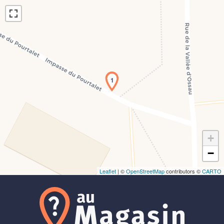
1
Chargement de la carte en cours...
+
−
Leaflet
| ©
OpenStreetMap
contributors ©
CARTO