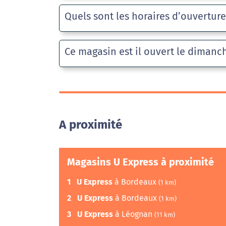
Quels sont les horaires d’ouvertur
Ce magasin est il ouvert le dimanc
A proximité
Magasins U Express à proximité
1
U Express
à Bordeaux
(1 km)
2
U Express
à Bordeaux
(1 km)
3
U Express
à Léognan
(11 km)