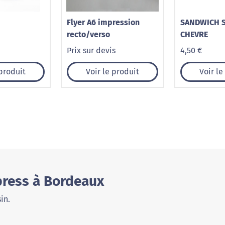
Flyer A6 impression
SANDWICH 
recto/verso
CHEVRE
Prix sur devis
4,50 €
 produit
Voir le produit
Voir le
press à Bordeaux
in.