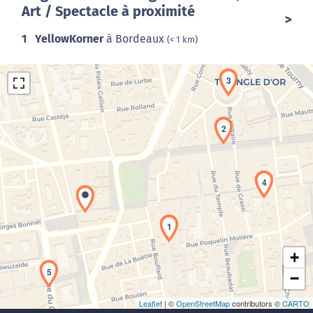
Art / Spectacle à proximité
1
YellowKorner
à Bordeaux
(< 1 km)
3
2
4
Chargement de la carte en cours...
1
+
5
−
Leaflet
| ©
OpenStreetMap
contributors ©
CARTO