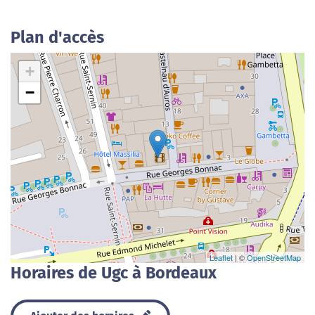
Plan d'accès
+
−
Leaflet
| ©
OpenStreetMap
Horaires de Ugc à Bordeaux