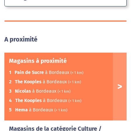
A proximité
Magasins à proximité
1
Pain de Sucre
à Bordeaux
(< 1 km)
2
The Kooples
à Bordeaux
(< 1 km)
3
Nicolas
à Bordeaux
(< 1 km)
4
The Kooples
à Bordeaux
(< 1 km)
5
Hema
à Bordeaux
(< 1 km)
Magasins de la catégorie Culture /