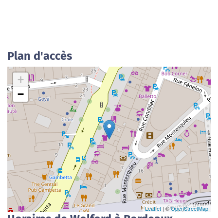
Plan d'accès
+
−
Leaflet
| ©
OpenStreetMap