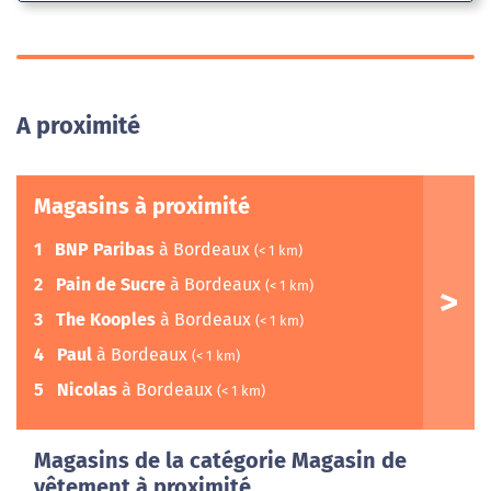
A proximité
Magasins à proximité
1
BNP Paribas
à Bordeaux
(< 1 km)
2
Pain de Sucre
à Bordeaux
(< 1 km)
3
The Kooples
à Bordeaux
(< 1 km)
4
Paul
à Bordeaux
(< 1 km)
5
Nicolas
à Bordeaux
(< 1 km)
Magasins de la catégorie Magasin de
vêtement à proximité