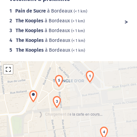
1
Pain de Sucre
à Bordeaux
(< 1 km)
2
The Kooples
à Bordeaux
(< 1 km)
3
The Kooples
à Bordeaux
(< 1 km)
4
The Kooples
à Bordeaux
(< 1 km)
5
The Kooples
à Bordeaux
(< 1 km)
1
5
3
Chargement de la carte en cours...
4