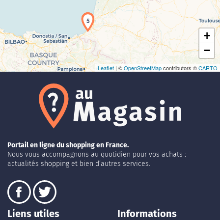
4
5
+
−
Leaflet
| ©
OpenStreetMap
contributors ©
CARTO
Portail en ligne du shopping en France.
Nous vous accompagnons au quotidien pour vos achats :
actualités shopping et bien d’autres services.
Liens utiles
Informations