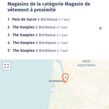
Magasins de la catégorie Magasin de
vêtement à proximité
1
Pain de Sucre
à Bordeaux
(< 1 km)
2
The Kooples
à Bordeaux
(< 1 km)
3
The Kooples
à Bordeaux
(< 1 km)
4
The Kooples
à Bordeaux
(< 1 km)
5
The Kooples
à Bordeaux
(< 1 km)
2
1
3
Chargement de la carte en cours...