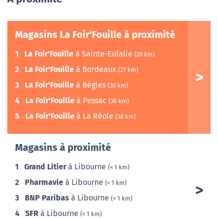
Magasins La Foir'Fouille à proximité
1
La Foir'Fouille
à Sainte-Eulalie
(20 km)
2
La Foir'Fouille
à Bordeaux
(27 km)
3
La Foir'Fouille
à Bègles
(30 km)
4
La Foir'Fouille
à Pessac
(36 km)
5
La Foir'Fouille
à La Réole
(38 km)
Magasins à proximité
1
Grand Litier
à Libourne
(< 1 km)
2
Pharmavie
à Libourne
(< 1 km)
3
BNP Paribas
à Libourne
(< 1 km)
4
SFR
à Libourne
(< 1 km)