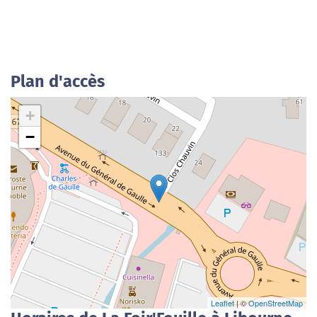
Plan d'accès
+
−
Leaflet
| ©
OpenStreetMap