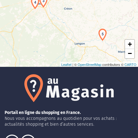
3
4
Chargement de la carte en cours...
5
+
−
Leaflet
| ©
OpenStreetMap
contributors ©
CARTO
Portail en ligne du shopping en France.
Nous vous accompagnons au quotidien pour vos achats :
actualités shopping et bien d’autres services.