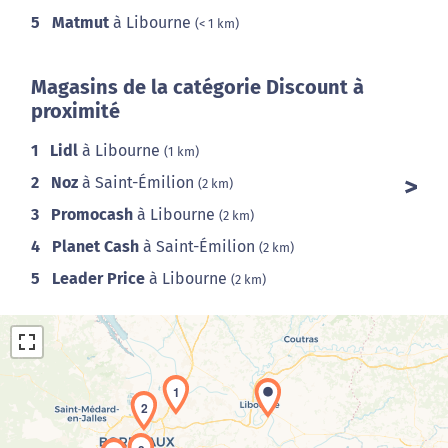
5
Matmut
à Libourne
(< 1 km)
Magasins de la catégorie Discount à
proximité
1
Lidl
à Libourne
(1 km)
2
Noz
à Saint-Émilion
(2 km)
3
Promocash
à Libourne
(2 km)
4
Planet Cash
à Saint-Émilion
(2 km)
5
Leader Price
à Libourne
(2 km)
1
2