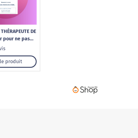
r pour ne pas
vis
 le produit