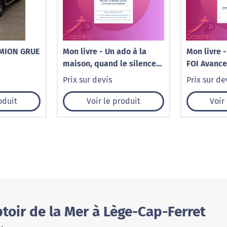
AMION GRUE
Mon livre - Un ado à la
Mon livre - THÉRAPEUTE DE
maison, quand le silence
FOI Avance
fait du bruit
tomber
Prix sur devis
Prix sur de
oduit
Voir le produit
Voir
oir de la Mer à Lège-Cap-Ferret