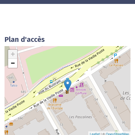
Plan d'accès
+
−
Leaflet
| ©
OpenStreetMap