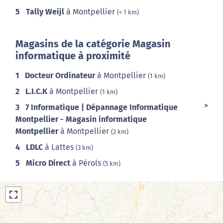
5
Tally Weijl
à Montpellier
(< 1 km)
Magasins de la catégorie Magasin
informatique à proximité
1
Docteur Ordinateur
à Montpellier
(1 km)
2
L.I.C.K
à Montpellier
(1 km)
3
7 Informatique | Dépannage Informatique
Montpellier - Magasin informatique
Montpellier
à Montpellier
(2 km)
4
LDLC
à Lattes
(3 km)
5
Micro Direct
à Pérols
(5 km)