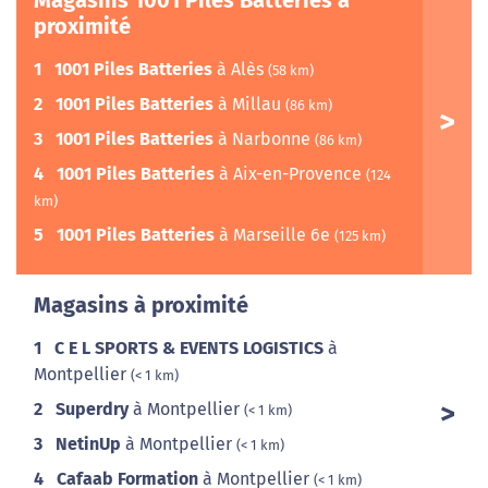
Magasins 1001 Piles Batteries à
proximité
1
1001 Piles Batteries
à Alès
(58 km)
2
1001 Piles Batteries
à Millau
(86 km)
3
1001 Piles Batteries
à Narbonne
(86 km)
4
1001 Piles Batteries
à Aix-en-Provence
(124
km)
5
1001 Piles Batteries
à Marseille 6e
(125 km)
Magasins à proximité
1
C E L SPORTS & EVENTS LOGISTICS
à
Montpellier
(< 1 km)
2
Superdry
à Montpellier
(< 1 km)
3
NetinUp
à Montpellier
(< 1 km)
4
Cafaab Formation
à Montpellier
(< 1 km)