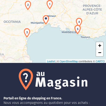
1
2
Chargement de la carte en cours...
4
5
3
+
−
Leaflet
| ©
OpenStreetMap
contributors ©
CARTO
Portail en ligne du shopping en France.
Nous vous accompagnons au quotidien pour vos achats :