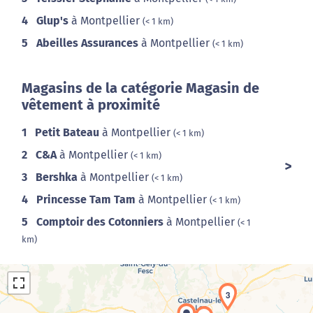
4
Glup's
à Montpellier
(< 1 km)
5
Abeilles Assurances
à Montpellier
(< 1 km)
Magasins de la catégorie Magasin de
vêtement à proximité
1
Petit Bateau
à Montpellier
(< 1 km)
2
C&A
à Montpellier
(< 1 km)
3
Bershka
à Montpellier
(< 1 km)
4
Princesse Tam Tam
à Montpellier
(< 1 km)
5
Comptoir des Cotonniers
à Montpellier
(< 1
km)
3