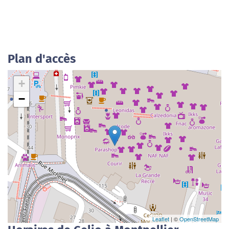
Plan d'accès
+
−
Leaflet
| ©
OpenStreetMap