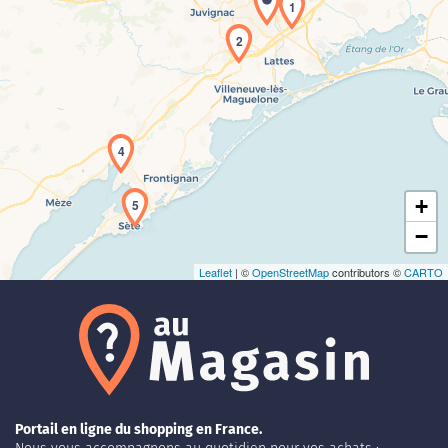
1
2
Chargement de la carte en cours...
4
+
5
−
Leaflet
| ©
OpenStreetMap
contributors ©
CARTO
Portail en ligne du shopping en France.