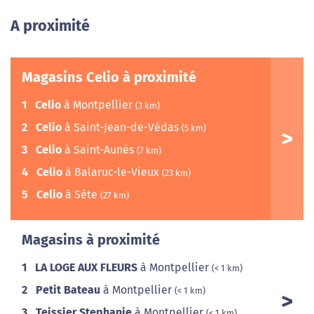
A proximité
Magasins Celio à proximité
1
Celio
à Montpellier
(3 km)
2
Celio
à Saint-Jean-de-Védas
(5 km)
3
Celio
à Saint-Aunès
(7 km)
4
Celio
à Balaruc-le-Vieux
(23 km)
5
Celio
à Sète
(27 km)
Magasins à proximité
1
LA LOGE AUX FLEURS
à Montpellier
(< 1 km)
2
Petit Bateau
à Montpellier
(< 1 km)
3
Teissier Stephanie
à Montpellier
(< 1 km)