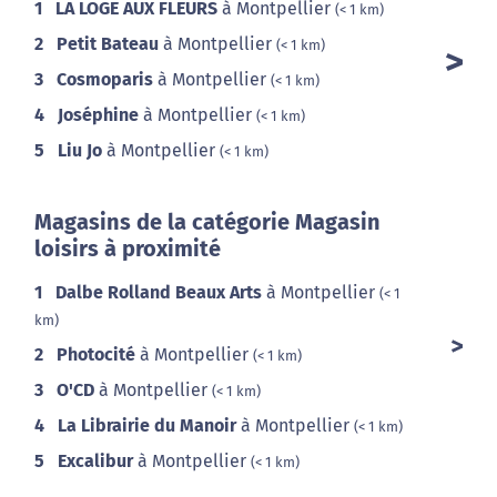
1
LA LOGE AUX FLEURS
à Montpellier
(< 1 km)
2
Petit Bateau
à Montpellier
(< 1 km)
3
Cosmoparis
à Montpellier
(< 1 km)
4
Joséphine
à Montpellier
(< 1 km)
5
Liu Jo
à Montpellier
(< 1 km)
Magasins de la catégorie Magasin
loisirs à proximité
1
Dalbe Rolland Beaux Arts
à Montpellier
(< 1
km)
2
Photocité
à Montpellier
(< 1 km)
3
O'CD
à Montpellier
(< 1 km)
4
La Librairie du Manoir
à Montpellier
(< 1 km)
5
Excalibur
à Montpellier
(< 1 km)