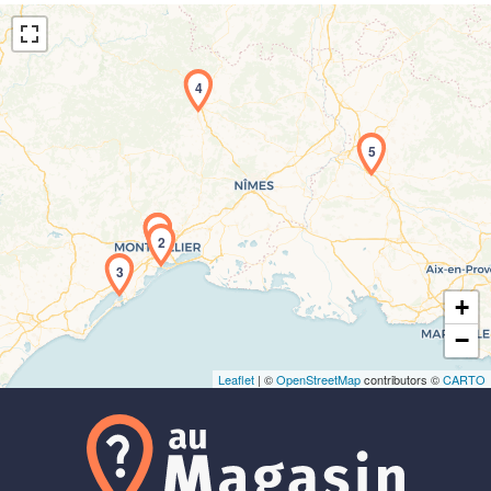
4
5
Chargement de la carte en cours...
1
2
3
+
−
Leaflet
| ©
OpenStreetMap
contributors ©
CARTO