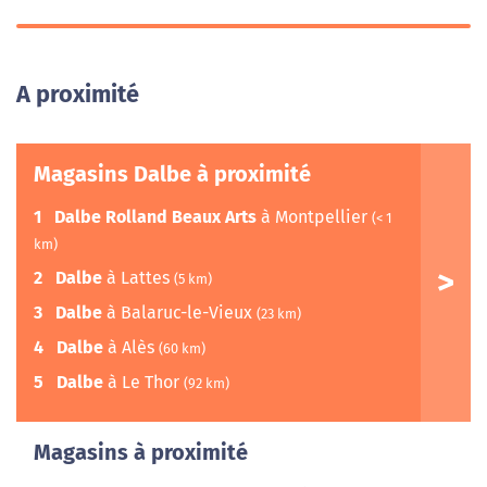
A proximité
Magasins Dalbe à proximité
1
Dalbe Rolland Beaux Arts
à Montpellier
(< 1
km)
2
Dalbe
à Lattes
(5 km)
3
Dalbe
à Balaruc-le-Vieux
(23 km)
4
Dalbe
à Alès
(60 km)
5
Dalbe
à Le Thor
(92 km)
Magasins à proximité