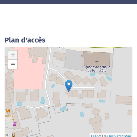
Plan d'accès
+
−
Leaflet
| ©
OpenStreetMap