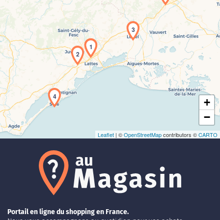
3
1
Chargement de la carte en cours...
2
4
+
−
Leaflet
| ©
OpenStreetMap
contributors ©
CARTO
Portail en ligne du shopping en France.