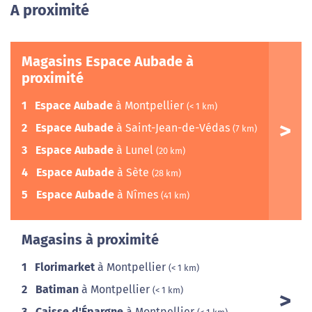
A proximité
Magasins Espace Aubade à
proximité
1
Espace Aubade
à Montpellier
(< 1 km)
2
Espace Aubade
à Saint-Jean-de-Védas
(7 km)
3
Espace Aubade
à Lunel
(20 km)
4
Espace Aubade
à Sète
(28 km)
5
Espace Aubade
à Nîmes
(41 km)
Magasins à proximité
1
Florimarket
à Montpellier
(< 1 km)
2
Batiman
à Montpellier
(< 1 km)
3
Caisse d'Épargne
à Montpellier