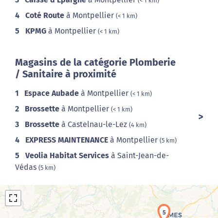
(< 1 km)
4
Coté Route
à Montpellier
(< 1 km)
5
KPMG
à Montpellier
(< 1 km)
Magasins de la catégorie Plomberie
/ Sanitaire à proximité
1
Espace Aubade
à Montpellier
(< 1 km)
2
Brossette
à Montpellier
(< 1 km)
3
Brossette
à Castelnau-le-Lez
(4 km)
4
EXPRESS MAINTENANCE
à Montpellier
(5 km)
5
Veolia Habitat Services
à Saint-Jean-de-
Védas
(5 km)
5