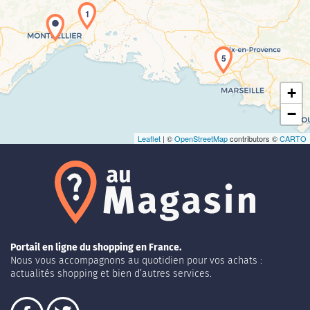
1
Chargement de la carte en cours...
5
+
−
Leaflet
| ©
OpenStreetMap
contributors ©
CARTO
Portail en ligne du shopping en France.
Nous vous accompagnons au quotidien pour vos achats :
actualités shopping et bien d’autres services.