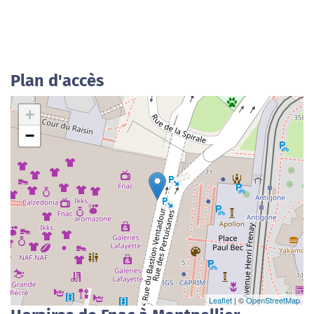
Plan d'accès
+
−
Leaflet
| ©
OpenStreetMap