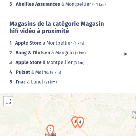
5
Abeilles Assurances
à Montpellier
(< 1 km)
Magasins de la catégorie Magasin
hifi vidéo à proximité
1
Apple Store
à Montpellier
(1 km)
2
Bang & Olufsen
à Mauguio
(1 km)
3
Apple Store
à Montpellier
(3 km)
4
Pulsat
à Matha
(8 km)
5
Fnac
à Lunel
(21 km)
3
4
2