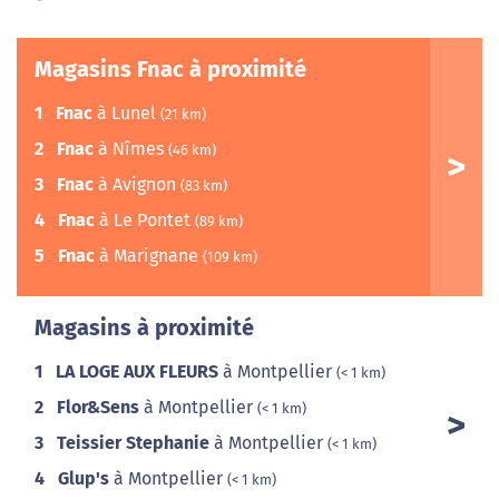
Magasins Fnac à proximité
1
Fnac
à Lunel
(21 km)
2
Fnac
à Nîmes
(46 km)
3
Fnac
à Avignon
(83 km)
4
Fnac
à Le Pontet
(89 km)
5
Fnac
à Marignane
(109 km)
Magasins à proximité
1
LA LOGE AUX FLEURS
à Montpellier
(< 1 km)
2
Flor&Sens
à Montpellier
(< 1 km)
3
Teissier Stephanie
à Montpellier
(< 1 km)
4
Glup's
à Montpellier
(< 1 km)