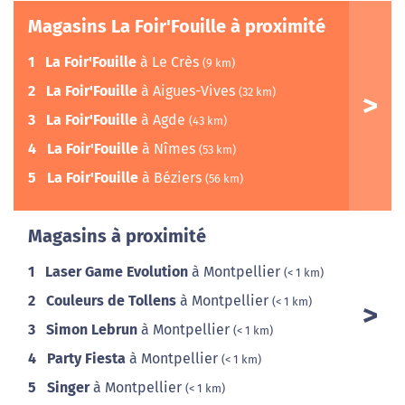
Magasins La Foir'Fouille à proximité
1
La Foir'Fouille
à Le Crès
(9 km)
2
La Foir'Fouille
à Aigues-Vives
(32 km)
3
La Foir'Fouille
à Agde
(43 km)
4
La Foir'Fouille
à Nîmes
(53 km)
5
La Foir'Fouille
à Béziers
(56 km)
Magasins à proximité
1
Laser Game Evolution
à Montpellier
(< 1 km)
2
Couleurs de Tollens
à Montpellier
(< 1 km)
3
Simon Lebrun
à Montpellier
(< 1 km)
4
Party Fiesta
à Montpellier
(< 1 km)
5
Singer
à Montpellier
(< 1 km)