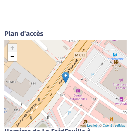
Plan d'accès
+
−
Leaflet
| ©
OpenStreetMap