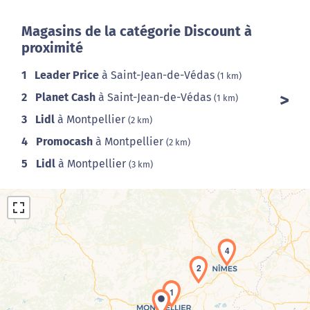
Magasins de la catégorie Discount à
proximité
1
Leader Price
à Saint-Jean-de-Védas
(1 km)
2
Planet Cash
à Saint-Jean-de-Védas
(1 km)
3
Lidl
à Montpellier
(2 km)
4
Promocash
à Montpellier
(2 km)
5
Lidl
à Montpellier
(3 km)
4
2
1
Chargement de la carte en cours...