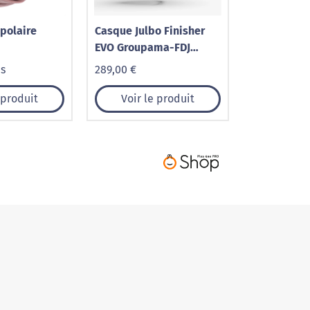
 polaire
Casque Julbo Finisher
EVO Groupama-FDJ
Blanc/Bleu/Rouge MIPS
is
289,00 €
Air Node
 produit
Voir le produit