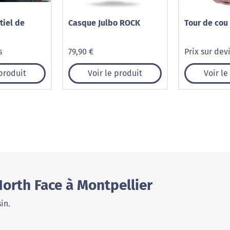
tiel de
Casque Julbo ROCK
Tour de cou
s
79,90 €
Prix sur dev
 produit
Voir le produit
Voir le
orth Face à Montpellier
in.