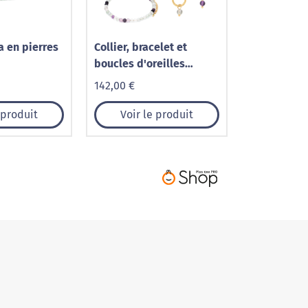
a en pierres
Collier, bracelet et
boucles d'oreilles
Serena en pierres
142,00 €
Fluorite
 produit
Voir le produit