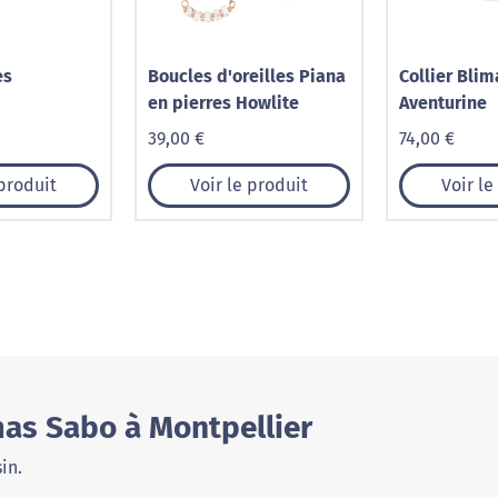
es
Boucles d'oreilles Piana
Collier Blim
en pierres Howlite
Aventurine
39,00 €
74,00 €
 produit
Voir le produit
Voir le
as Sabo à Montpellier
in.