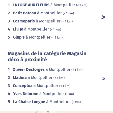
1
LA LOGE AUX FLEURS
à Montpellier
(< 1 km)
2
Petit Bateau
à Montpellier
(< 1 km)
3
Cosmoparis
à Montpellier
(< 1 km)
4
Liu Jo
à Montpellier
(< 1 km)
5
Glup's
à Montpellier
(< 1 km)
Magasins de la catégorie Magasin
déco à proximité
1
Olivier Desforges
à Montpellier
(< 1 km)
2
Madura
à Montpellier
(< 1 km)
3
Conceptua
à Montpellier
(< 1 km)
4
Yves Delorme
à Montpellier
(1 km)
5
La Chaise Longue
à Montpellier
(1 km)