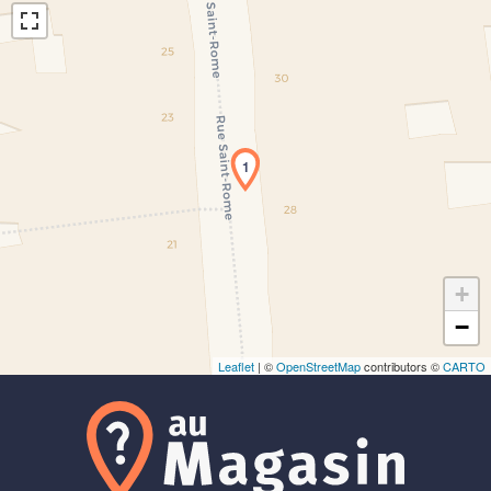
1
Chargement de la carte en cours...
+
−
Leaflet
| ©
OpenStreetMap
contributors ©
CARTO