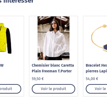
 intéresser
OW
Chemisier blanc Caretta
Bracelet He
Plain Freeman T.Porter
pierres Lapi
59,50 €
54,00 €
 produit
Voir le produit
Voir le