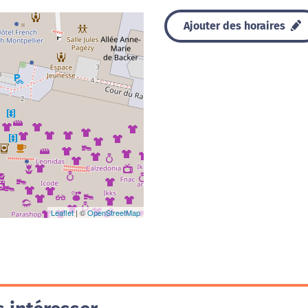
Ajouter des horaires
Leaflet
| ©
OpenStreetMap