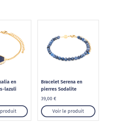
xalia en
Bracelet Serena en
s-lazuli
pierres Sodalite
39,00 €
 produit
Voir le produit