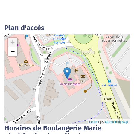
Plan d'accès
+
−
Leaflet
| ©
OpenStreetMap
Horaires de Boulangerie Marie