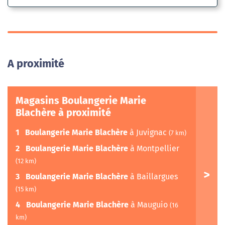
A proximité
Magasins Boulangerie Marie
Blachère à proximité
1
Boulangerie Marie Blachère
à Juvignac
(7 km)
2
Boulangerie Marie Blachère
à Montpellier
(12 km)
3
Boulangerie Marie Blachère
à Baillargues
(15 km)
4
Boulangerie Marie Blachère
à Mauguio
(16
km)