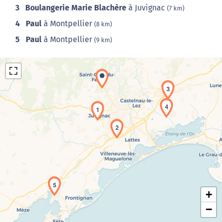
3
Boulangerie Marie Blachère
à Juvignac
(7 km)
4
Paul
à Montpellier
(8 km)
5
Paul
à Montpellier
(9 km)
3
4
1
2
Chargement de la carte en cours...
5
+
−