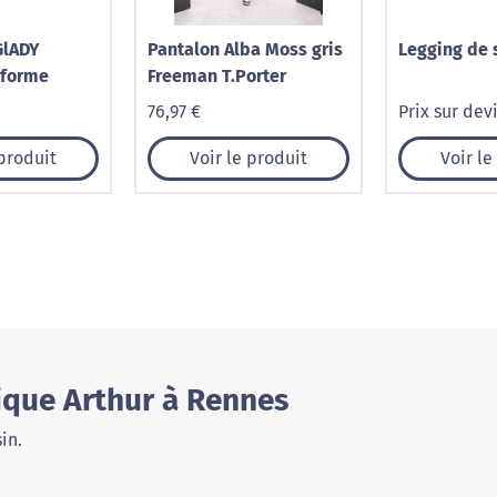
GlADY
Pantalon Alba Moss gris
Legging de 
 forme
Freeman T.Porter
76,97 €
Prix sur dev
 produit
Voir le produit
Voir le
ique Arthur à Rennes
in.