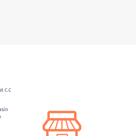
st C.C
asin
e