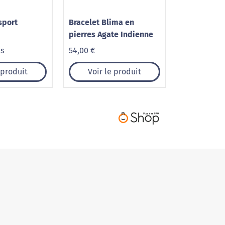
sport
Bracelet Blima en
pierres Agate Indienne
is
54,00 €
 produit
Voir le produit