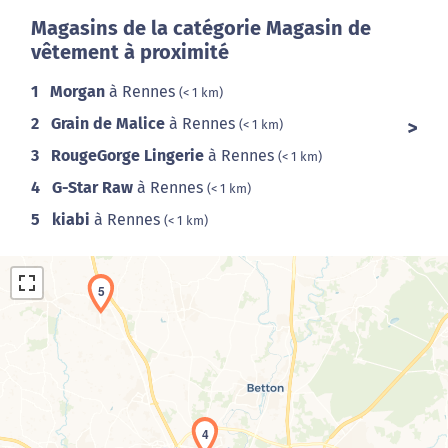
Magasins de la catégorie Magasin de
vêtement à proximité
1
Morgan
à Rennes
(< 1 km)
2
Grain de Malice
à Rennes
(< 1 km)
3
RougeGorge Lingerie
à Rennes
(< 1 km)
4
G-Star Raw
à Rennes
(< 1 km)
5
kiabi
à Rennes
(< 1 km)
5
Chargement de la carte en cours...
4