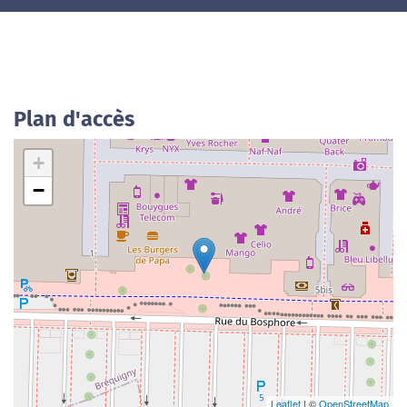
Plan d'accès
+
−
Leaflet
| ©
OpenStreetMap