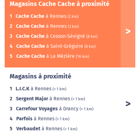
Magasins Cache Cache à proximité
1
Cache Cache
à Rennes
(2 km)
2
Cache Cache
à Rennes
(3 km)
3
Cache Cache
à Cesson-Sévigné
(8 km)
4
Cache Cache
à Saint-Grégoire
(8 km)
5
Cache Cache
à La Mézière
(16 km)
Magasins à proximité
1
L.I.C.K
à Rennes
(< 1 km)
2
Sergent Major
à Rennes
(< 1 km)
3
Carrefour Voyages
à Drancy
(< 1 km)
4
Parfois
à Rennes
(< 1 km)
5
Verbaudet
à Rennes
(< 1 km)