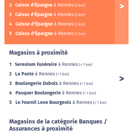
2
Caisse d'Épargne
à Rennes
(2 km)
3
Caisse d'Épargne
à Rennes
(2 km)
4
Caisse d'Épargne
à Rennes
(2 km)
5
Caisse d'Épargne
à Rennes
(2 km)
Magasins à proximité
1
Serenium Funéraire
à Rennes
(< 1 km)
2
La Poste
à Rennes
(< 1 km)
3
Boulangerie Dubois
à Rennes
(< 1 km)
4
Pasquer Boulangerie
à Rennes
(< 1 km)
5
Le Fournil Leon Bourgeois
à Rennes
(< 1 km)
Magasins de la catégorie Banques /
Assurances à proximité