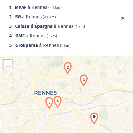
1
MAAF
à Rennes
(< 1 km)
2
SG
à Rennes
(< 1 km)
3
Caisse d'Épargne
à Rennes
(1 km)
4
GMF
à Rennes
(1 km)
5
Groupama
à Rennes
(1 km)
2
3
4
5
Chargement de la carte en cours...