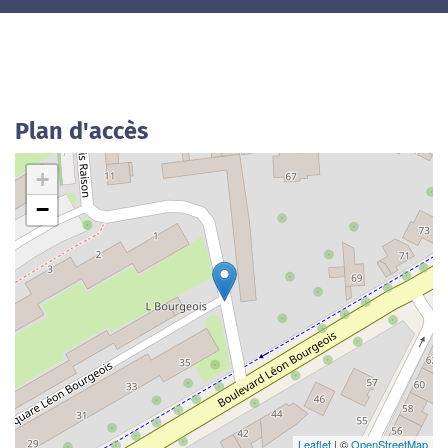
Plan d'accès
+
−
Leaflet
| ©
OpenStreetMap