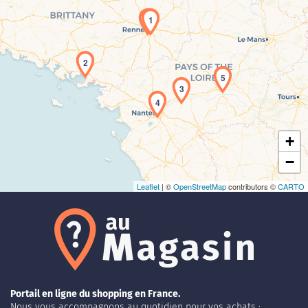
1
2
Chargement de la carte en cours...
5
3
4
+
−
Leaflet
| ©
OpenStreetMap
contributors ©
CARTO
Portail en ligne du shopping en France.
Nous vous accompagnons au quotidien pour vos achats :