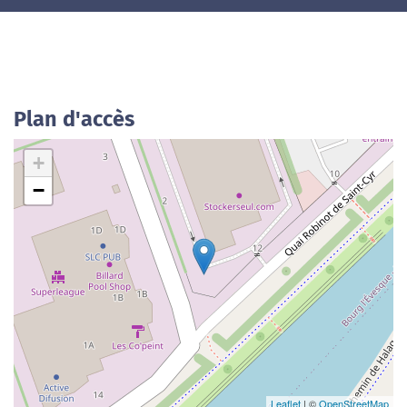
Plan d'accès
+
−
Leaflet
| ©
OpenStreetMap