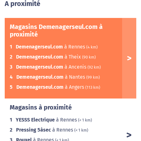
A proximité
Magasins Demenagerseul.com à
proximité
1
Demenagerseul.com
à Rennes
(4 km)
2
Demenagerseul.com
à Theix
(90 km)
3
Demenagerseul.com
à Ancenis
(92 km)
4
Demenagerseul.com
à Nantes
(99 km)
5
Demenagerseul.com
à Angers
(113 km)
Magasins à proximité
1
YESSS Electrique
à Rennes
(< 1 km)
2
Pressing 5àsec
à Rennes
(< 1 km)
3
Rouxel
à Rennes
(< 1 km)