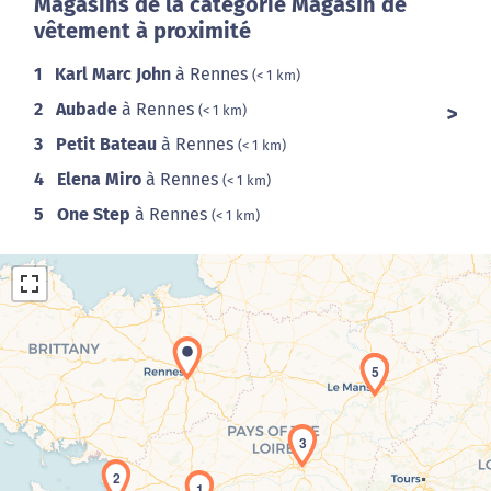
Magasins de la catégorie Magasin de
vêtement à proximité
1
Karl Marc John
à Rennes
(< 1 km)
2
Aubade
à Rennes
(< 1 km)
3
Petit Bateau
à Rennes
(< 1 km)
4
Elena Miro
à Rennes
(< 1 km)
5
One Step
à Rennes
(< 1 km)
4
5
3
Chargement de la carte en cours...
2
1