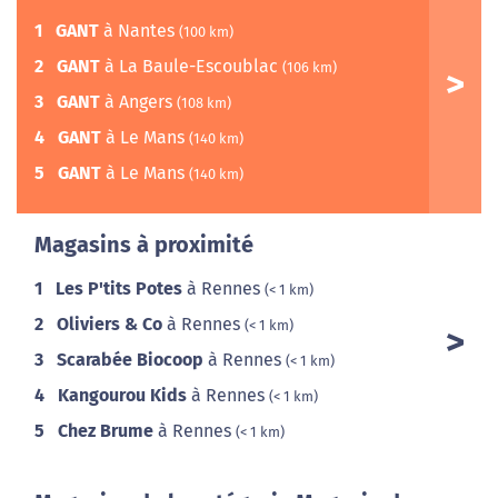
1
GANT
à Nantes
(100 km)
2
GANT
à La Baule-Escoublac
(106 km)
3
GANT
à Angers
(108 km)
4
GANT
à Le Mans
(140 km)
5
GANT
à Le Mans
(140 km)
Magasins à proximité
1
Les P'tits Potes
à Rennes
(< 1 km)
2
Oliviers & Co
à Rennes
(< 1 km)
3
Scarabée Biocoop
à Rennes
(< 1 km)
4
Kangourou Kids
à Rennes
(< 1 km)
5
Chez Brume
à Rennes
(< 1 km)