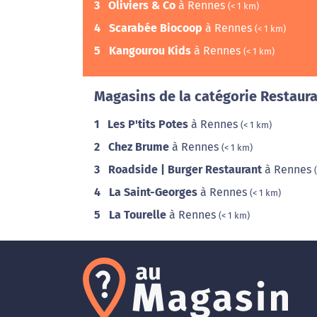
3
Oliviers & Co
à Rennes
(< 1 km)
4
Scarabée Biocoop
à Rennes
(< 1 km)
5
Kangourou Kids
à Rennes
(< 1 km)
Magasins de la catégorie Restaura
1
Les P'tits Potes
à Rennes
(< 1 km)
2
Chez Brume
à Rennes
(< 1 km)
3
Roadside | Burger Restaurant
à Rennes
4
La Saint-Georges
à Rennes
(< 1 km)
5
La Tourelle
à Rennes
(< 1 km)