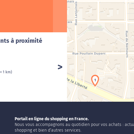
Cha
nts à proximité
(< 1 km)
1
Portail en ligne du shopping en France.
Nous vous accompagnons au quotidien pour vos achats : actua
shopping et bien d’autres services.