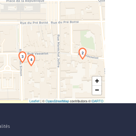
rgement de la carte en cours...
2
3
4
+
−
Leaflet
| ©
OpenStreetMap
contributors ©
CARTO
lités