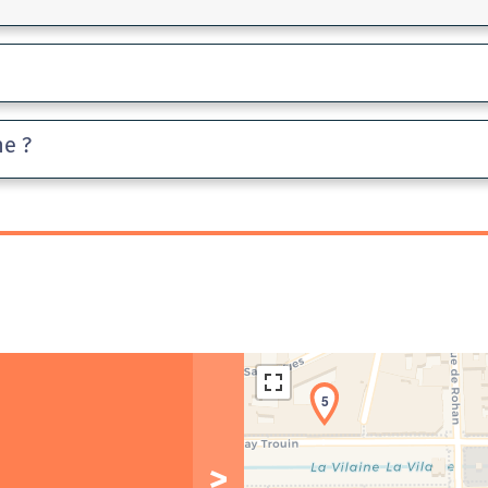
he ?
5