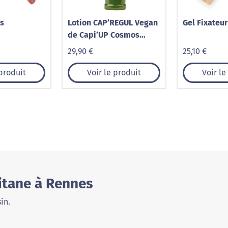
es
Lotion CAP’REGUL Vegan
Gel Fixateur
de Capi’UP Cosmos
Natural
29,90 €
25,10 €
 produit
Voir le produit
Voir le
itane à Rennes
in.