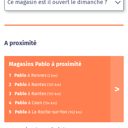
Ce magasin est il ouvert le dimanche ?
A proximité
Magasins Pablo à proximité
1
Pablo
à Rennes
(2 km)
2
Pablo
à Nantes
(101 km)
3
Pablo
à Nantes
(101 km)
4
Pablo
à Caen
(154 km)
5
Pablo
à La Roche-sur-Yon
(162 km)