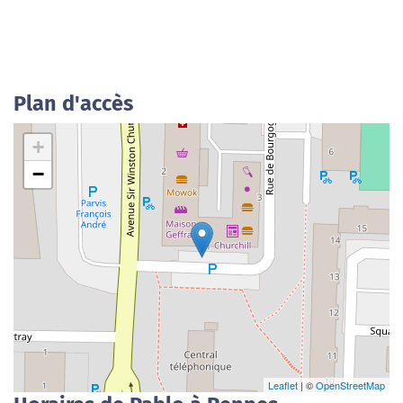
Plan d'accès
+
−
Leaflet
| ©
OpenStreetMap