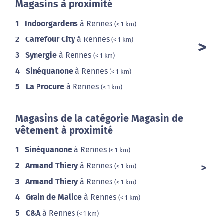
Magasins à proximité
1
Indoorgardens
à Rennes
(< 1 km)
2
Carrefour City
à Rennes
(< 1 km)
3
Synergie
à Rennes
(< 1 km)
4
Sinéquanone
à Rennes
(< 1 km)
5
La Procure
à Rennes
(< 1 km)
Magasins de la catégorie Magasin de
vêtement à proximité
1
Sinéquanone
à Rennes
(< 1 km)
2
Armand Thiery
à Rennes
(< 1 km)
3
Armand Thiery
à Rennes
(< 1 km)
4
Grain de Malice
à Rennes
(< 1 km)
5
C&A
à Rennes
(< 1 km)