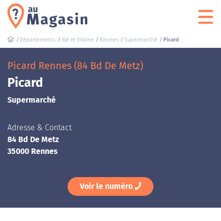
Départements
Ille et Vilaine
Rennes
Supermarché
Picard
Picard Rennes (84 Bd De Metz)
Picard
Supermarché
Adresse & Contact
84 Bd De Metz
35000 Rennes
Voir le numéro