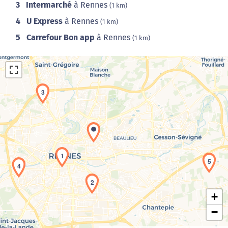
3
Intermarché
à Rennes
(1 km)
4
U Express
à Rennes
(1 km)
5
Carrefour Bon app
à Rennes
(1 km)
3
Chargement de la carte en cours...
1
5
4
2
+
−