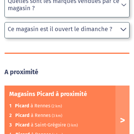
Quelles sont les marques vendues par ce
magasin ?
Ce magasin est il ouvert le dimanche ?
A proximité
Magasins Picard à proximité
1
Picard
à Rennes
(2 km)
2
Picard
à Rennes
(3 km)
3
Picard
à Saint-Grégoire
(3 km)