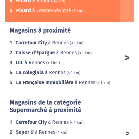
4
Picard
à Rennes
(4 km)
5
Picard
à Cesson-Sévigné
(6 km)
Magasins à proximité
1
Carrefour City
à Rennes
(< 1 km)
2
Caisse d'Épargne
à Rennes
(< 1 km)
3
LCL
à Rennes
(< 1 km)
4
La colegiala
à Rennes
(< 1 km)
5
La Française Immobilière
à Rennes
(< 1 km)
Magasins de la catégorie
Supermarché à proximité
1
Carrefour City
à Rennes
(< 1 km)
2
Super U
à Rennes
(1 km)