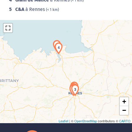
(< 1 km)
5
C&A
à Rennes
(< 1 km)
5
4
Chargement de la carte en cours...
1
2
3
+
−
Leaflet
| ©
OpenStreetMap
contributors ©
CARTO