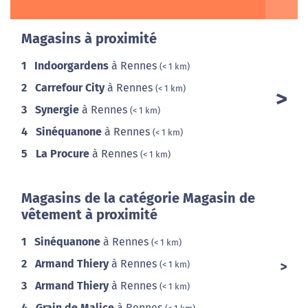
Magasins à proximité
1
Indoorgardens
à Rennes
(< 1 km)
2
Carrefour City
à Rennes
(< 1 km)
3
Synergie
à Rennes
(< 1 km)
4
Sinéquanone
à Rennes
(< 1 km)
5
La Procure
à Rennes
(< 1 km)
Magasins de la catégorie Magasin de
vêtement à proximité
1
Sinéquanone
à Rennes
(< 1 km)
2
Armand Thiery
à Rennes
(< 1 km)
3
Armand Thiery
à Rennes
(< 1 km)
4
Grain de Malice
à Rennes