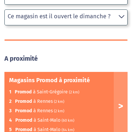
Ce magasin est il ouvert le dimanche ?
A proximité
Magasins Promod à proximité
1
Promod
à Saint-Grégoire
(2 km)
2
Promod
à Rennes
(2 km)
3
Promod
à Rennes
(2 km)
4
Promod
à Saint-Malo
(60 km)
5
Promod
à Saint-Malo
(64 km)